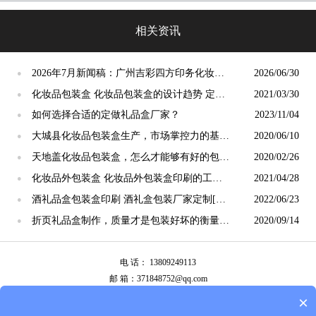
的流程工艺[吉彩四方]
相关资讯
2026年7月新闻稿：广州吉彩四方印务化妆品
2026/06/30
●
包装盒智能量产方案发布，标准化降本20%对
化妆品包装盒 化妆品包装盒的设计趋势 定制
2021/03/30
●
冲包材涨价
包装找[吉彩四方]
如何选择合适的定做礼品盒厂家？
2023/11/04
●
大城县化妆品包装盒生产，市场掌控力的基础
2020/06/10
●
就是速度[吉彩四方]
天地盖化妆品包装盒，怎么才能够有好的包装
2020/02/26
●
质量[吉彩四方]
化妆品外包装盒 化妆品外包装盒印刷的工艺
2021/04/28
●
讲解[吉彩四方]包装定制厂家
酒礼品盒包装盒印刷 酒礼盒包装厂家定制[吉
2022/06/23
●
彩四方]
折页礼品盒制作，质量才是包装好坏的衡量保
2020/09/14
●
准[吉彩四方]
电 话： 13809249113
邮 箱：371848752@qq.com
公司地址：广州市白云区南岭南业八横路4号2栋厂房
×
备案号：
粤ICP备13087292号