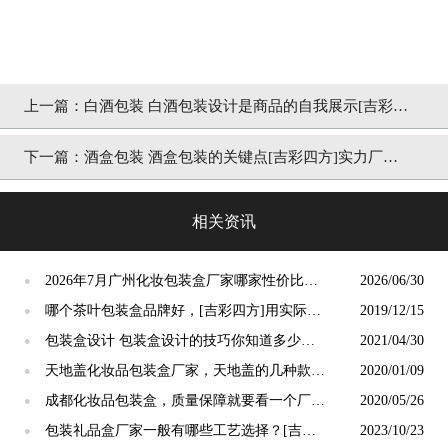
上一篇：
白酒包装 白酒包装设计是商品的自我展示[吉彩四
方]包装设计定制印刷厂家
下一篇：
酒盒包装 酒盒包装的关键点[吉彩四方]实力厂家
领先品牌
相关资讯
2026年7月广州化妆包装盒厂家哪家性价比
2026/06/30
●
高？质优价低源头工厂推荐
哪个茶叶包装盒品牌好，[吉彩四方]用实际案
2019/12/15
●
例来让客户知晓
包装盒设计 包装盒设计的技巧你知道多少
2021/04/30
●
呢/[吉彩四方]包装定制厂家
天地盖化妆品包装盒厂家，天地盖的几种款式
2020/01/09
●
盒型[吉彩四方]
成都化妆品包装盒，质量保障就要看一个厂家
2020/05/26
●
的客户群[吉彩四方]
包装礼品盒厂家一般有哪些工艺选择？[吉彩
2023/10/23
●