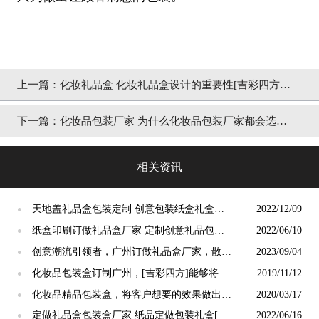
上一篇：
化妆礼品盒 化妆礼品盒设计的重要性[吉彩四方]
包装定制厂家
下一篇：
化妆品包装厂家 为什么化妆品包装厂家都会选择
相应的PVC包装[吉彩四方]
相关资讯
天地盖礼品盒包装定制 创意包装纸盒礼盒定
2022/12/09
●
做[吉彩四方]
纸盒印刷订做礼品盒厂家 定制创意礼品包装
2022/06/10
●
盒[吉彩四方]
创意潮流引领者，广州订做礼品盒厂家，散发
2023/09/04
●
高端奢华与独特艺术品味！[吉彩四方]
化妆品包装盒订制广州，[吉彩四方]能够将包
2019/11/12
●
装盒变成优势的厂家
化妆品精品包装盒，将客户想要的效果做出并
2020/03/17
●
提高[吉彩四方]
定做礼品盒包装盒厂家 纸品定做包装礼盒[吉
2022/06/16
●