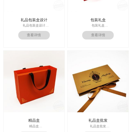
礼品包装盒设计
包装礼盒
礼品包装盒设计
包装礼盒
印刷技术： 专色印刷
查看详情
查看详情
印刷技术：专色印刷/四色印刷
面纸：特种纸
内材料：特种纸
内材料：1500克灰板
后工工艺：烫金/UV/凹凸/浮雕
后工工艺：烫金
价格：根据材质及工艺、数量报价
其他辅料：EVA+绒布内托；绸带
周期：签订合同确认样板后7-15个工
价格：根据材质及工艺、数量报
作日
价；
运输：全球发货，售后无忧
周期：签订合同确认样板后7-15个工
作日
精品盒
礼品盒批发
精品盒
礼品盒批发
印刷技术： 专色印刷
印刷技术： 专色印刷