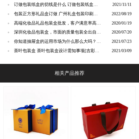
订做包装纸盒的切线是什么 订做包装纸盒切
2021/11/11
●
线工作原理[吉彩四方]
包装正方形礼品盒订做 广州礼盒包装印刷厂
2022/08/19
●
[吉彩四方]
高端化妆品礼品包装盒批发，客户满意率高达
2020/01/19
●
98%[吉彩四方]
深圳化妆品包装盒，市面的质量包装全出自于
2020/07/20
●
[吉彩四方]
你知道抽屉盒的运用市场为什么那么大吗？
2021/07/23
●
[吉彩四方]
茶叶包装盒 茶叶包装盒设计需知事项[吉彩四
2021/03/09
●
方]包装盒定制厂家
相关产品推荐