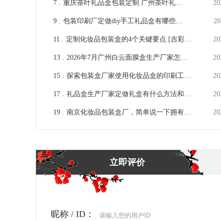
7 .
重庆茶叶礼品盒包装定制 广州茶叶礼品
20
包装盒设计[吉彩四方]
9 .
包装印刷厂定做diy手工礼品盒有哪些方
20
法？
11 .
定制化妆品包装盒的4个关键要点 [吉彩四
20
方]
13 .
2026年7月广州白云面膜盒生产厂家怎么
20
挑选？实地考察选购攻略
15 .
探索包装盒厂家使用化妆品盒的印刷工艺
20
UV印刷 [吉彩四方]
17 .
礼品盒生产厂家定做礼盒有什么方法和技
20
巧？
19 .
南京化妆品包装盒厂，简单说一下拥有的
20
有设备[吉彩四方]
立即评价
昵称 / ID：