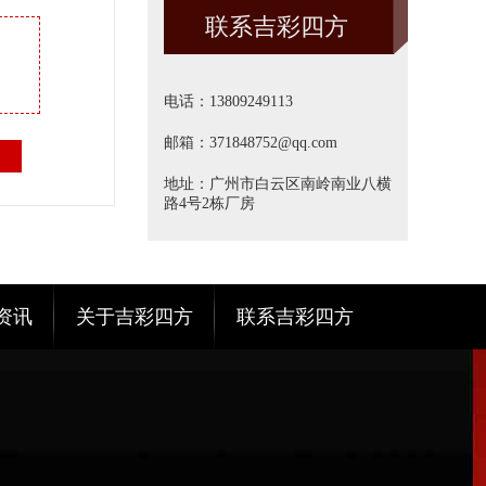
联系吉彩四方
方]
电话：13809249113
邮箱：371848752@qq.com
地址：广州市白云区南岭南业八横
路4号2栋厂房
资讯
关于吉彩四方
联系吉彩四方