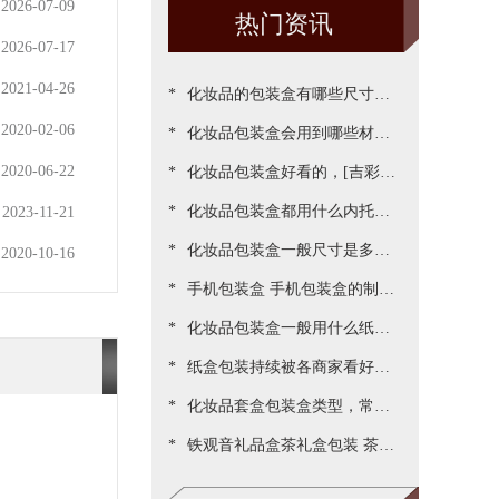
2026-07-09
热门资讯
2026-07-17
2021-04-26
*
化妆品的包装盒有哪些尺寸，
2020-02-06
*
包装尺寸需要怎么设定呢[吉彩
化妆品包装盒会用到哪些材
2020-06-22
*
四方]
质？[吉彩四方]为您一一罗列
化妆品包装盒好看的，[吉彩四
*
出来
方]为客户做出各种好看包装案
化妆品包装盒都用什么内托，
2023-11-21
*
例
[吉彩四方]常见的有三种材质
化妆品包装盒一般尺寸是多
2020-10-16
*
少，实际测算的尺寸更精准[吉
手机包装盒 手机包装盒的制作
*
彩四方]
过程[吉彩四方]详解包装的制
化妆品包装盒一般用什么纸，
*
作流程
说说常用的材质都有哪些[吉彩
纸盒包装持续被各商家看好，
*
四方]
源于国家对环保的重视与监管
化妆品套盒包装盒类型，常见
*
[吉彩四方]新闻
的包装盒型有哪些呢？[吉彩四
铁观音礼品盒茶礼盒包装 茶叶
方]
包装盒礼盒定制厂家[吉彩四