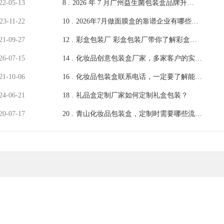
22-05-13
8 .
2026 年 7 月广州益生菌包装盒品牌升级
攻略，高端彩盒定制要点
23-11-22
10 .
2026年7月做面膜盒的靠谱企业有哪些：
广州吉彩四方印务有限公司服务好口碑佳
21-09-27
12 .
彩盒包装厂 彩盒包装厂带你了解彩盒包
装的特点[吉彩四方]厂家直销
26-07-15
14 .
化妆品创意包装盒厂家，多家客户的实际
案例可供参考[吉彩四方]
21-10-06
16 .
化妆品包装盒联系电话，一定要了解能生
产包装价值的[吉彩四方]
24-06-21
18 .
礼品盒定制厂家如何定制礼盒包装？
20-07-17
20 .
青山化妆品包装盒，定制时需要哪些流程
步骤[吉彩四方]详细列举