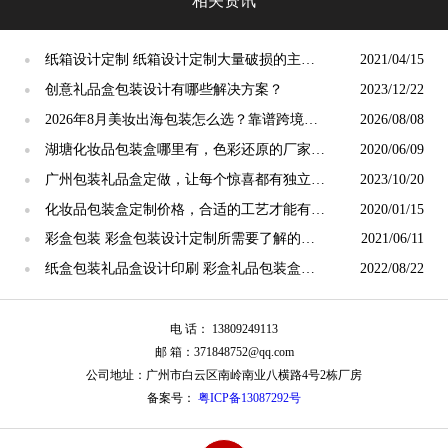
相关资讯
纸箱设计定制 纸箱设计定制大量破损的主要
2021/04/15
●
原因[吉彩四方]
创意礼品盒包装设计有哪些解决方案？
2023/12/22
●
2026年8月美妆出海包装怎么选？靠谱跨境化
2026/08/08
●
妆品盒定制工厂推荐
湖塘化妆品包装盒哪里有，色彩还原的厂家更
2020/06/09
●
值得选择[吉彩四方]
广州包装礼品盒定做，让每个惊喜都有独立身
2023/10/20
●
份！[吉彩四方]
化妆品包装盒定制价格，合适的工艺才能有合
2020/01/15
●
理的价格[吉彩四方]
彩盒包装 彩盒包装设计定制所需要了解的注
2021/06/11
●
意点 [吉彩四方]包装厂家
纸盒包装礼品盒设计印刷 彩盒礼品包装盒子
2022/08/22
●
定制[吉彩四方]
电 话： 13809249113
邮 箱：371848752@qq.com
公司地址：广州市白云区南岭南业八横路4号2栋厂房
备案号：
粤ICP备13087292号