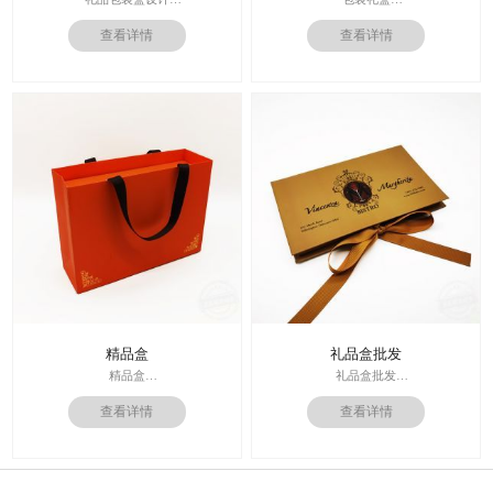
印刷技术： 专色印刷
查看详情
查看详情
印刷技术：专色印刷/四色印刷
面纸：特种纸
内材料：特种纸
内材料：1500克灰板
后工工艺：烫金/UV/凹凸/浮雕
后工工艺：烫金
价格：根据材质及工艺、数量报价
其他辅料：EVA+绒布内托；绸带
周期：签订合同确认样板后7-15个工
价格：根据材质及工艺、数量报
作日
价；
运输：全球发货，售后无忧
周期：签订合同确认样板后7-15个工
作日
精品盒
礼品盒批发
精品盒
礼品盒批发
印刷技术： 专色印刷
印刷技术： 专色印刷
查看详情
查看详情
面纸：特种纸
面纸：特种纸
内材料：1500克灰板
内材料：1500克灰板
后工工艺：烫金
其他辅料：卡纸内托；绸缎
其他辅料：EVA+绒布内托；绸带
价格：根据材质及工艺、数量报
价格：根据材质及工艺、数量报
价；