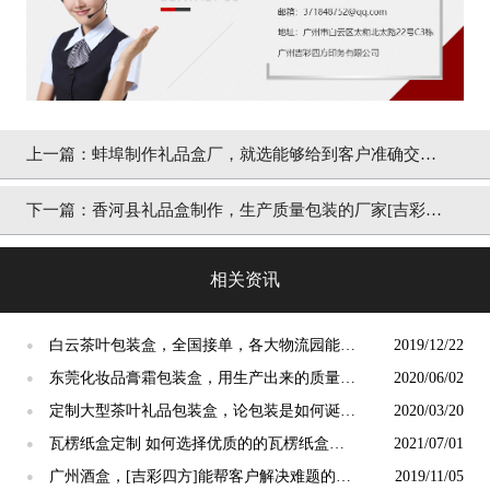
上一篇：
蚌埠制作礼品盒厂，就选能够给到客户准确交期
的[吉彩四方]有速度
下一篇：
香河县礼品盒制作，生产质量包装的厂家[吉彩四
方]质量更好
相关资讯
白云茶叶包装盒，全国接单，各大物流园能为
2019/12/22
●
客户送货上门[吉彩四方]
东莞化妆品膏霜包装盒，用生产出来的质量赢
2020/06/02
●
取消费者信任[吉彩四方]
定制大型茶叶礼品包装盒，论包装是如何诞生
2020/03/20
●
的[吉彩四方]
瓦楞纸盒定制 如何选择优质的的瓦楞纸盒定
2021/07/01
●
制厂家？ [吉彩四方]
广州酒盒，[吉彩四方]能帮客户解决难题的酒
2019/11/05
●