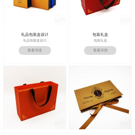
礼品包装盒设计
包装礼盒
礼品包装盒设计
包装礼盒
印刷技术： 专色印刷
查看详情
查看详情
印刷技术：专色印刷/四色印刷
面纸：特种纸
内材料：特种纸
内材料：1500克灰板
后工工艺：烫金/UV/凹凸/浮雕
后工工艺：烫金
价格：根据材质及工艺、数量报价
其他辅料：EVA+绒布内托；绸带
周期：签订合同确认样板后7-15个工
价格：根据材质及工艺、数量报
作日
价；
运输：全球发货，售后无忧
周期：签订合同确认样板后7-15个工
作日