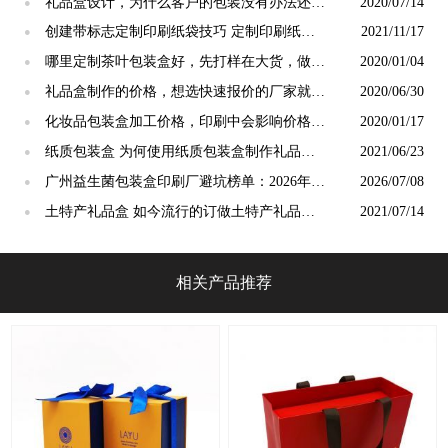
礼品盒设计，为什么客户的包装没有办法还原
2020/07/14
●
设计[吉彩四方]
创建带标志定制印刷纸袋技巧 定制印刷纸袋
2021/11/17
●
包装厂[吉彩四方]
哪里定制茶叶包装盒好，先打样在大货，做出
2020/01/04
●
适合的包装[吉彩四方]
礼品盒制作的价格，想选快速报价的厂家就选
2020/06/30
●
[吉彩四方]
化妆品包装盒加工价格，印刷中会影响价格的
2020/01/17
●
几种形式[吉彩四方]
纸质包装盒 为何使用纸质包装盒制作礼品
2021/06/23
●
盒？ [吉彩四方]
广州益生菌包装盒印刷厂避坑榜单：2026年7
2026/07/08
●
月优质源头厂vs劣质作坊优劣拆解
土特产礼品盒 如今流行的订做土特产礼品盒
2021/07/14
●
的材料是什么？ [吉彩四方]
相关产品推荐