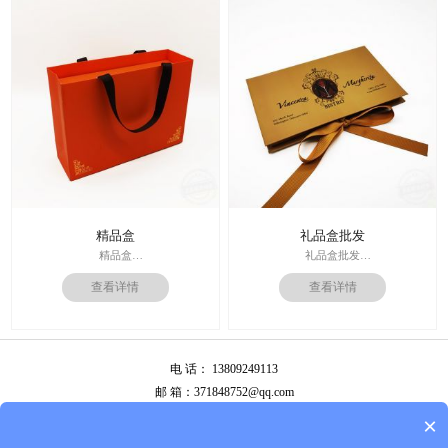
周期：签订合同确认样板后7-15个工
价格：根据材质及工艺、数量报
作日
价；
运输：全球发货，售后无忧
周期：签订合同确认样板后7-15个工
作日
精品盒
礼品盒批发
精品盒
礼品盒批发
印刷技术： 专色印刷
印刷技术： 专色印刷
查看详情
查看详情
面纸：特种纸
面纸：特种纸
内材料：1500克灰板
内材料：1500克灰板
后工工艺：烫金
其他辅料：卡纸内托；绸缎
其他辅料：EVA+绒布内托；绸带
价格：根据材质及工艺、数量报
价格：根据材质及工艺、数量报
价；
电 话： 13809249113
价；
周期：签订合同确认样板后7-15个工
周期：签订合同确认样板后7-15个工
作日
邮 箱：371848752@qq.com
作日
公司地址：广州市白云区南岭南业八横路4号2栋厂房
×
备案号：
粤ICP备13087292号