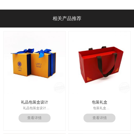
还是上不去吗？ [吉彩四方]
相关产品推荐
礼品包装盒设计
包装礼盒
礼品包装盒设计
包装礼盒
印刷技术： 专色印刷
查看详情
查看详情
印刷技术：专色印刷/四色印刷
面纸：特种纸
内材料：特种纸
内材料：1500克灰板
后工工艺：烫金/UV/凹凸/浮雕
后工工艺：烫金
价格：根据材质及工艺、数量报价
其他辅料：EVA+绒布内托；绸带