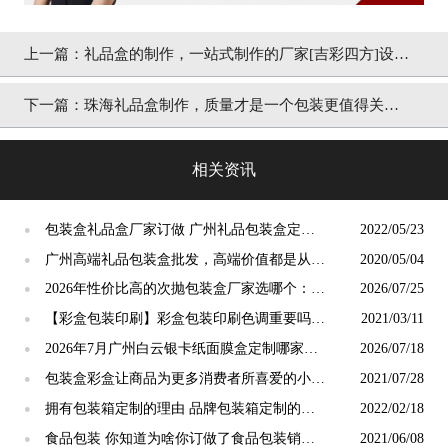
上一篇：
礼品盒的制作，一站式制作的厂家[吉彩四方]设备
齐全服务周全
下一篇：
珠海礼品盒制作，质量才是一个包装更值得关注
的地方[吉彩四方]
相关资讯
包装盒礼品盒厂家订做 广州礼品包装盒定制
2022/05/23
●
印刷[吉彩四方]
广州高端礼品包装盒批发，高端价值都是从工
2020/05/04
●
艺材质上得到[吉彩四方]
2026年性价比高的次抛包装盒厂家选哪个：最
2026/07/25
●
新专业测评
【彩盒包装印刷】彩盒包装印刷色调重要吗？
2021/03/11
●
（吉彩四方）包装印刷厂家
2026年7月广州白云银卡纸面膜盒定制哪家良
2026/07/18
●
品率高？源头工厂挑选攻略
包装盒彩盒让商品为更多消费者所喜爱的小妙
2021/07/28
●
招 [吉彩四方]
拥有包装箱定制的理由 品牌包装箱定制的作
2022/02/18
●
用[吉彩四方]
食品包装 你知道为啥你订做了食品包装销量
2021/06/08
●