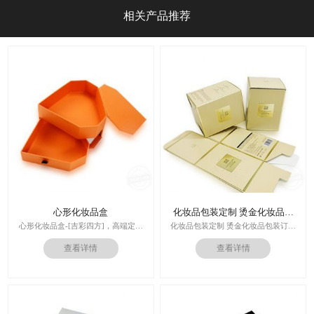
相关产品推荐
心形化妆品盒
化妆品包装定制 烫金化妆品包
装订做
心形化妆品盒-[吉彩四方]，高端定制
化妆品包装定制 烫金化妆品包装订做
走心的礼品包装盒
厂家
查看详情
查看详情
多对1服务,德国SGD技术,3.0创意视觉
设计,实体工厂,德国海德堡7色UV印刷
印刷技术：专色印刷/四色印刷
机,全自动啤烫粘,节省工时26%
内材料：特种纸
后工工艺：烫金/UV/凹凸/浮雕
价格：根据材质及工艺、数量报价
周期：签订合同确认样板后7-15个工