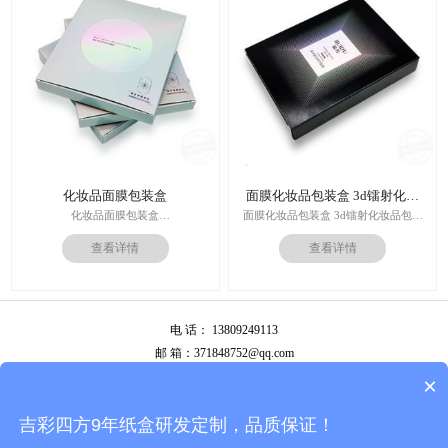
作日
运输：全球发货，售后无忧
化妆品面膜包装盒
面膜化妆品包装盒 3d镭射化妆
品包装盒
化妆品面膜包装盒
面膜化妆品包装盒 3d镭射化妆品包装
材料：金银卡纸，特种纸
盒
查看详情
查看详情
工艺：uv，击凸，烫金
价格：根据材质及工艺、数量报价
印刷技术：专色印刷/四色印刷
周期：签订合同确认样板后7-15个工
内材料：特种纸
作日
后工工艺：烫金/UV/凹凸/浮雕
运输：全球发货，售后无忧
价格：根据材质及工艺、数量报价
电 话： 13809249113
周期：签订合同确认样板后7-15个工
作日
邮 箱：371848752@qq.com
运输：全球发货，售后无忧
公司地址：广州市白云区南岭南业八横路4号2栋厂房
×
备案号：
粤ICP备13087292号
吉彩四方9年纸盒研发定制，品质保证！