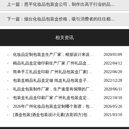
上一篇：
恩平化妆品包装盒公司，制作出高于行业的品质
的包装[吉彩四方]
下一篇：
烟台化妆品包装盒价格，吸引消费者的往往都是
价值[吉彩四方]
相关资讯
化妆品定制包装盒生产厂家，根据设计来设定
2020/01/09
●
材质[吉彩四方]
精品礼品盒定做印刷生产厂家 广州礼品盒包
2022/04/12
●
装定制[吉彩四方]
简单手工礼品盒印刷 广州礼品包装盒厂家[吉
2022/06/20
●
彩四方]
包装盒精品礼品盒定做 纸盒礼品包装盒子定
2022/12/28
●
制[吉彩四方]
礼品盒包装制作厂家，生产速度有保障的厂家
2020/06/11
●
就是[吉彩四方]
包装盒礼品盒印刷厂家 广州礼盒包装盒定制
2022/10/10
●
[吉彩四方]
2026年广州化妆品包装盒定制哪个靠谱：包装
2026/05/26
●
定制厂商选型核心标准与头部厂商推荐
[酒盒包装]酒盒包装设计元素[吉彩四方]包装
2021/03/10
●
盒定制厂商