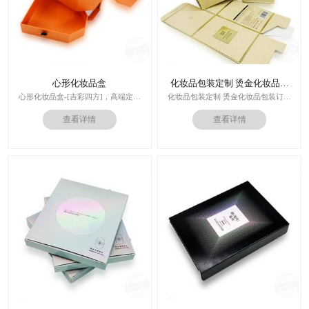
心形化妆品盒
化妆品包装定制 烫金化妆品包
装订做
心形化妆品盒-[吉彩四方]，高端定制
化妆品包装定制 烫金化妆品包装订做
走心的礼品包装盒
厂家
查看详情
查看详情
多对1服务,德国SGD技术,3.0创意视觉
设计,实体工厂,德国海德堡7色UV印刷
印刷技术：专色印刷/四色印刷
机,全自动啤烫粘,节省工时26%
内材料：特种纸
后工工艺：烫金/UV/凹凸/浮雕
价格：根据材质及工艺、数量报价
周期：签订合同确认样板后7-15个工
作日
运输：全球发货，售后无忧