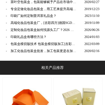
茶叶空包装盒，包装能够赋予产品在市场中的
2020/02/27
●
销售力[吉彩四方]
专业定做化妆品包装盒，用工艺来提升高端的
2019/12/23
●
专业技术[吉彩四方]
印刷厂如何定制普洱茶礼品盒？
2023/11/10
●
高端化妆品包装盒厂，[吉彩四方]德国SGD技
2019/11/09
●
术让平面更有真实感
定制化妆品包装盒如何找源头工厂？2026 年
2026/06/26
●
6 月广州靠谱化妆品包装盒厂家筛选技巧
印刷礼品盒有哪些方法？
2024/01/03
●
包装盒模切版技术 包装盒模切版加工[吉彩四
2022/03/09
●
方]
加工化妆品包装盒批发，加工包装更是在加工
2020/02/16
●
品牌价值[吉彩四方]
相关产品推荐