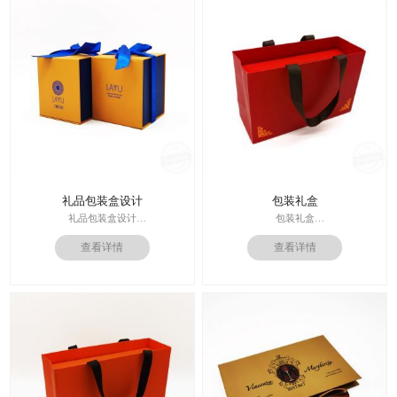
礼品包装盒设计
包装礼盒
礼品包装盒设计
包装礼盒
印刷技术： 专色印刷
查看详情
查看详情
印刷技术：专色印刷/四色印刷
面纸：特种纸
内材料：特种纸
内材料：1500克灰板
后工工艺：烫金/UV/凹凸/浮雕
后工工艺：烫金
价格：根据材质及工艺、数量报价
其他辅料：EVA+绒布内托；绸带
周期：签订合同确认样板后7-15个工
价格：根据材质及工艺、数量报
作日
价；
运输：全球发货，售后无忧
周期：签订合同确认样板后7-15个工
作日