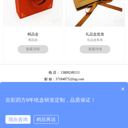
精品盒
礼品盒批发
精品盒
礼品盒批发
印刷技术： 专色印刷
印刷技术： 专色印刷
查看详情
查看详情
面纸：特种纸
面纸：特种纸
内材料：1500克灰板
内材料：1500克灰板
后工工艺：烫金
其他辅料：卡纸内托；绸缎
其他辅料：EVA+绒布内托；绸带
价格：根据材质及工艺、数量报
价格：根据材质及工艺、数量报
价；
电 话： 13809249113
价；
周期：签订合同确认样板后7-15个工
周期：签订合同确认样板后7-15个工
作日
邮 箱：371848752@qq.com
作日
公司地址：广州市白云区南岭南业八横路4号2栋厂房
×
备案号：
粤ICP备13087292号
吉彩四方9年纸盒研发定制，品质保证！
现在咨询
稍后再说
拨打电话
首页
在线咨询
产品中心
常见问题