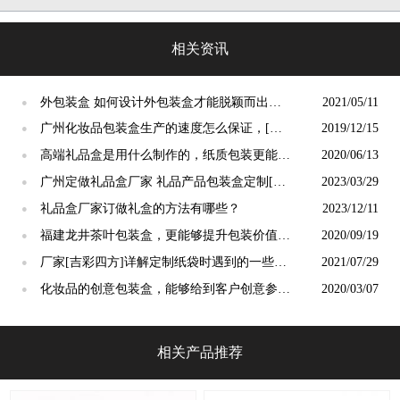
四方]有助市场
相关资讯
外包装盒 如何设计外包装盒才能脱颖而出？
2021/05/11
●
[吉彩四方]包装定制服务厂家
广州化妆品包装盒生产的速度怎么保证，[吉
2019/12/15
●
彩四方]的自我介绍
高端礼品盒是用什么制作的，纸质包装更能还
2020/06/13
●
原设计[吉彩四方]
广州定做礼品盒厂家 礼品产品包装盒定制[吉
2023/03/29
●
彩四方]
礼品盒厂家订做礼盒的方法有哪些？
2023/12/11
●
福建龙井茶叶包装盒，更能够提升包装价值的
2020/09/19
●
生产商[吉彩四方]
厂家[吉彩四方]详解定制纸袋时遇到的一些问
2021/07/29
●
题与解决方案
化妆品的创意包装盒，能够给到客户创意参考
2020/03/07
●
的样板[吉彩四方]
相关产品推荐