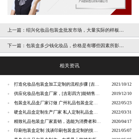
上一篇：
绍兴化妆品包装盒批发市场，大量实际的样板的
[吉彩四方]
下一篇：
包装盒多少钱化妆品，价格是有哪些因素所影响
的[吉彩四方]
相关资讯
打造化妆品包装盒加工定制的流程步骤 [吉彩
2021/10/12
●
四方]
供应化妆品包装盒厂家，[吉彩四方]能销售的
2019/12/10
●
包装盒在这里供应
包装盒礼品盒厂家订做 广州礼品包装盒定制
2022/05/23
●
印刷[吉彩四方]
硬盒礼品盒定制生产厂家 私人定制礼品盒包
2022/03/31
●
装厂家[吉彩四方]
精致礼品包装盒厂家直销，选能为消费者和客
2020/04/17
●
户负责的[吉彩四方]
印刷包装盒定制 浅谈印刷包装盒定制的技巧
2021/05/07
●