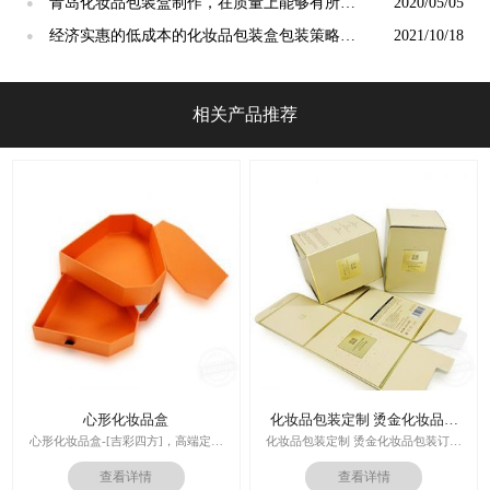
[吉彩四方]
青岛化妆品包装盒制作，在质量上能够有所保
2020/05/05
●
证的[吉彩四方]
经济实惠的低成本的化妆品包装盒包装策略
2021/10/18
●
[吉彩四方]
相关产品推荐
心形化妆品盒
化妆品包装定制 烫金化妆品包
装订做
心形化妆品盒-[吉彩四方]，高端定制
化妆品包装定制 烫金化妆品包装订做
走心的礼品包装盒
厂家
查看详情
查看详情
多对1服务,德国SGD技术,3.0创意视觉