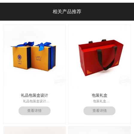
相关产品推荐
礼品包装盒设计
包装礼盒
礼品包装盒设计
包装礼盒
印刷技术： 专色印刷
查看详情
查看详情
印刷技术：专色印刷/四色印刷
面纸：特种纸
内材料：特种纸
内材料：1500克灰板
后工工艺：烫金/UV/凹凸/浮雕
后工工艺：烫金
价格：根据材质及工艺、数量报价
其他辅料：EVA+绒布内托；绸带
周期：签订合同确认样板后7-15个工
价格：根据材质及工艺、数量报