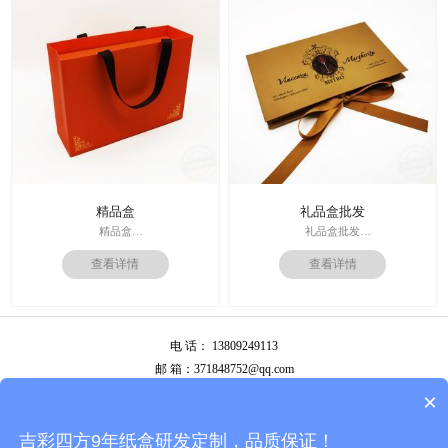
作日
价；
运输：全球发货，售后无忧
周期：签订合同确认样板后7-15个工
作日
精品盒
礼品盒批发
精品盒
礼品盒批发
印刷技术： 专色印刷
印刷技术： 专色印刷
查看详情
查看详情
面纸：特种纸
面纸：特种纸
内材料：1500克灰板
内材料：1500克灰板
后工工艺：烫金
其他辅料：卡纸内托；绸缎
其他辅料：EVA+绒布内托；绸带
价格：根据材质及工艺、数量报
价格：根据材质及工艺、数量报
价；
电 话： 13809249113
价；
周期：签订合同确认样板后7-15个工
周期：签订合同确认样板后7-15个工
作日
邮 箱：371848752@qq.com
作日
公司地址：广州市白云区南岭南业八横路4号2栋厂房
×
备案号：
粤ICP备13087292号
吉彩四方9年纸盒研发定制，品质保证！