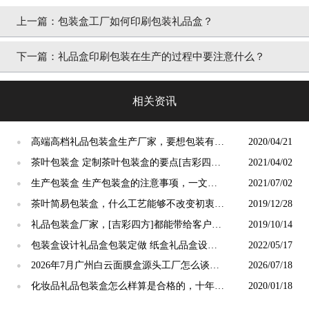
上一篇：
包装盒工厂如何印刷包装礼品盒？
下一篇：
礼品盒印刷包装在生产的过程中要注意什么？
相关资讯
高端高档礼品包装盒生产厂家，要想包装有价
2020/04/21
●
值要了解这几点[吉彩四方]
茶叶包装盒 定制茶叶包装盒的要点[吉彩四方]
2021/04/02
●
实力厂家讲解
生产包装盒 生产包装盒的注意事项，一文带
2021/07/02
●
你选择实力厂家 [吉彩四方]
茶叶简易包装盒，什么工艺能够不改变初衷而
2019/12/28
●
不平庸？[吉彩四方]
礼品包装盒厂家，[吉彩四方]都能带给客户哪
2019/10/14
●
些好处
包装盒设计礼品盒包装定做 纸盒礼品盒设计
2022/05/17
●
印刷制作[吉彩四方]
2026年7月广州白云面膜盒源头工厂怎么谈长
2026/07/18
●
期合作？美妆品牌集采议价攻略
化妆品礼品包装盒怎么样算是合格的，十年经
2020/01/18
●
验老厂解答[吉彩四方]