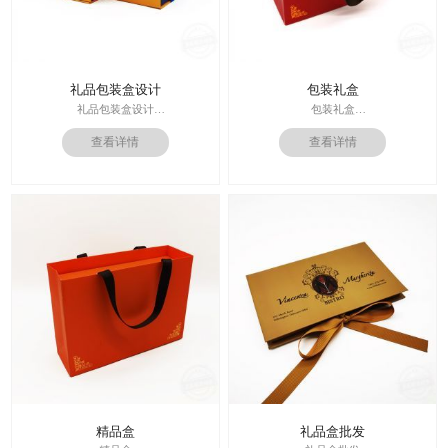
礼品包装盒设计
包装礼盒
礼品包装盒设计
包装礼盒
印刷技术： 专色印刷
查看详情
查看详情
印刷技术：专色印刷/四色印刷
面纸：特种纸
内材料：特种纸
内材料：1500克灰板
后工工艺：烫金/UV/凹凸/浮雕
后工工艺：烫金
价格：根据材质及工艺、数量报价
其他辅料：EVA+绒布内托；绸带
周期：签订合同确认样板后7-15个工
价格：根据材质及工艺、数量报
作日
价；
运输：全球发货，售后无忧
周期：签订合同确认样板后7-15个工
作日
精品盒
礼品盒批发