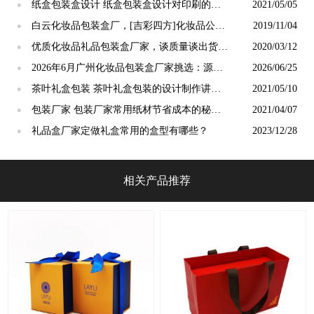
纸盒包装盒设计 纸盒包装盒设计对印刷的要
2021/05/05
●
求[吉彩四方]
白云化妆品包装盒厂，[吉彩四方]化妆品公司
2019/11/04
●
集中地送货方便不误时
优质化妆品礼品包装盒厂家，谈质量谈出货速
2020/03/12
●
度就选择[吉彩四方]
2026年6月广州化妆品包装盒厂家挑选：源头
2026/06/25
●
工厂避坑指南
茶叶礼盒包装 茶叶礼盒包装的设计制作讲解
2021/05/10
●
[吉彩四方]一站式服务定制厂家
包装厂家 包装厂家常用纸材节省成本的秘诀
2021/04/07
●
[吉彩四方]
礼品盒厂家定做礼盒常用的盒型有哪些？
2023/12/28
●
相关产品推荐