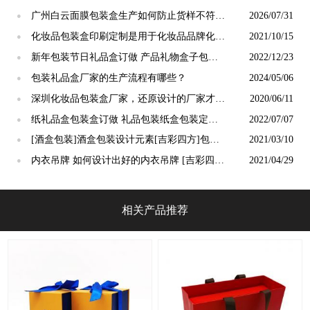
广州白云面膜包装盒生产如何防止货样不符？
2026/07/31
●
2026年8月品控攻略
化妆品包装盒印刷定制是用于化妆品品牌化的
2021/10/15
●
营销工具之一 [吉彩四方]
新年包装节日礼品盒订做 产品礼物盒子包装
2022/12/23
●
盒定制[吉彩四方]
包装礼品盒厂家的生产流程有哪些？
2024/05/06
●
深圳化妆品包装盒厂家，还原设计的厂家才有
2020/06/11
●
价值[吉彩四方]
纸礼品盒包装盒订做 礼品包装纸盒包装定做
2022/07/07
●
[吉彩四方]
[酒盒包装]酒盒包装设计元素[吉彩四方]包装
2021/03/10
●
盒定制厂商
内衣吊牌 如何设计出好的内衣吊牌 [吉彩四
2021/04/29
●
方]设计印刷实力厂家
相关产品推荐