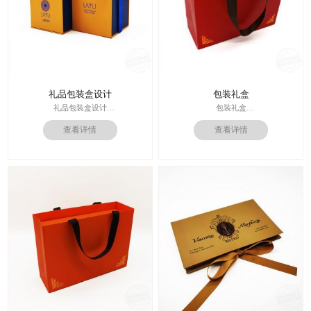
礼品包装盒设计
包装礼盒
礼品包装盒设计
包装礼盒
印刷技术： 专色印刷
查看详情
查看详情
印刷技术：专色印刷/四色印刷
面纸：特种纸
内材料：特种纸
内材料：1500克灰板
后工工艺：烫金/UV/凹凸/浮雕
后工工艺：烫金
价格：根据材质及工艺、数量报价
其他辅料：EVA+绒布内托；绸带
周期：签订合同确认样板后7-15个工
价格：根据材质及工艺、数量报
作日
价；
运输：全球发货，售后无忧
周期：签订合同确认样板后7-15个工
作日