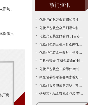
热门资讯
大影响。
*
化妆品的包装盒有哪些尺寸，
*
包装尺寸需要怎么设定呢[吉彩
化妆品包装盒会用到哪些材
本提供批
*
四方]
质？[吉彩四方]为您一一罗列
化妆品包装盒好看的，[吉彩四
*
出来
方]为客户做出各种好看包装案
化妆品包装盒都用什么内托，
*
例
[吉彩四方]常见的有三种材质
化妆品包装盒一般尺寸是多
*
少，实际测算的尺寸更精准[吉
手机包装盒 手机包装盒的制作
*
彩四方]
过程[吉彩四方]详解包装的制
化妆品包装盒一般用什么纸，
*
作流程
说说常用的材质都有哪些[吉彩
纸盒包装持续被各商家看好，
*
四方]
源于国家对环保的重视与监管
化妆品套盒包装盒类型，常见
*
[吉彩四方]新闻
的包装盒型有哪些呢？[吉彩四
铁观音礼品盒茶礼盒包装 茶叶
方]
包装盒礼盒定制厂家[吉彩四