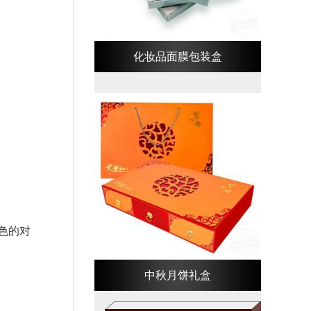
化妆品面膜包装盒
色的对
中秋月饼礼盒