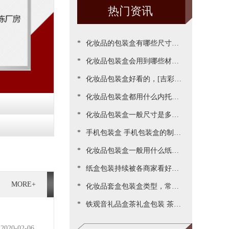
热门资讯
*
化妆品的包装盒有哪些尺寸，
*
包装尺寸需要怎么设定呢[吉彩
化妆品包装盒会用到哪些材
*
四方]
质？[吉彩四方]为您一一罗列
化妆品包装盒好看的，[吉彩四
*
出来
方]为客户做出各种好看包装案
化妆品包装盒都用什么内托，
*
例
[吉彩四方]常见的有三种材质
化妆品包装盒一般尺寸是多
*
少，实际测算的尺寸更精准[吉
手机包装盒 手机包装盒的制作
*
彩四方]
过程[吉彩四方]详解包装的制
化妆品包装盒一般用什么纸，
*
作流程
说说常用的材质都有哪些[吉彩
纸盒包装持续被各商家看好，
MORE+
*
四方]
源于国家对环保的重视与监管
化妆品套盒包装盒类型，常见
*
[吉彩四方]新闻
的包装盒型有哪些呢？[吉彩四
铁观音礼品盒茶礼盒包装 茶叶
方]
包装盒礼盒定制厂家[吉彩四
2020-02-06