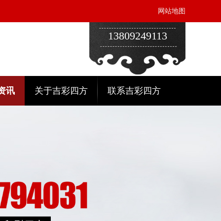
网站地图
13809249113
资讯
关于吉彩四方
联系吉彩四方