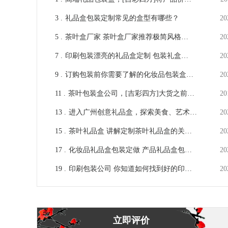
感提高的包装定做
3 .
礼品盒包装定制常见的盒型有哪些？
20
5 .
茶叶盒厂家 茶叶盒厂家推荐极简风格涵
20
盖美学的包装盒，看看符合你的气质吗？
7 .
印刷包装漂亮的礼品盒定制 包装礼盒印
20
[吉彩四方]
刷实力工厂[吉彩四方]
9 .
订购包装前你需要了解的化妆品包装盒印
20
刷工艺 [吉彩四方]
11 .
茶叶包装盒公司，[吉彩四方]大货之前有
20
哪些需要确认
13 .
进入广州创意礼品盒，探索美食、艺术和
20
旅游的绝妙组合！[吉彩四方]
15 .
茶叶礼品盒 讲解定制茶叶礼品盒的关键
20
点[吉彩四方]厂家专业讲解
17 .
化妆品礼品盒包装定做 产品礼品盒包装
20
盒定制[吉彩四方]
19 .
印刷包装公司 你知道如何找到好的印刷
20
包装公司吗?一起来看看 [吉彩四方]
立即评价