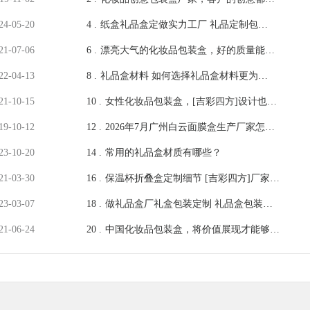
够在这里实现[吉彩四方]
24-05-20
4 .
纸盒礼品盒定做实力工厂 礼品定制包装
盒设计印刷[吉彩四方]
21-07-06
6 .
漂亮大气的化妆品包装盒，好的质量能说
服消费者[吉彩四方]
22-04-13
8 .
礼品盒材料 如何选择礼品盒材料更为划
算呢？ [吉彩四方]
21-10-15
10 .
女性化妆品包装盒，[吉彩四方]设计也是
需要细分的
19-10-12
12 .
2026年7月广州白云面膜盒生产厂家怎么
挑选？实地考察选购攻略
23-10-20
14 .
常用的礼品盒材质有哪些？
21-03-30
16 .
保温杯折叠盒定制细节 [吉彩四方]厂家讲
解分析其中内幕
23-03-07
18 .
做礼品盒厂礼盒包装定制 礼品盒包装盒
定制厂家[吉彩四方]
21-06-24
20 .
中国化妆品包装盒，将价值展现才能够吸
引到消费者[吉彩四方]