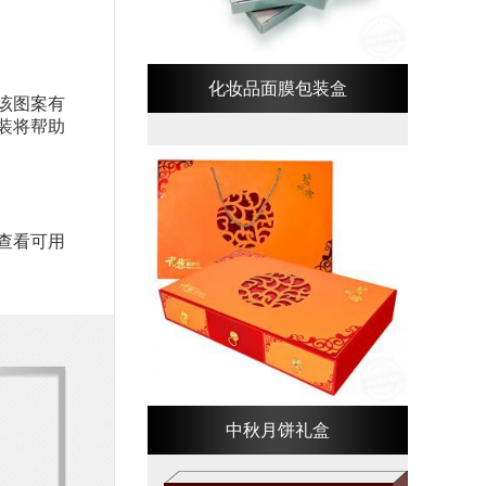
化妆品面膜包装盒
该图案有
装将帮助
查看可用
中秋月饼礼盒