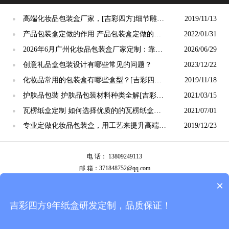
高端化妆品包装盒厂家，[吉彩四方]细节雕琢
2019/11/13
●
方显高端风采
产品包装盒定做的作用 产品包装盒定做的好
2022/01/31
●
处[吉彩四方]
2026年6月广州化妆品包装盒厂家定制：靠谱
2026/06/29
●
印刷厂甄选技巧
创意礼品盒包装设计有哪些常见的问题？
2023/12/22
●
化妆品常用的包装盒有哪些盒型？[吉彩四方]
2019/11/18
●
彩盒厂家来揭秘
护肤品包裝 护肤品包装材料种类全解[吉彩四
2021/03/15
●
方]快速打样，包裝定制
瓦楞纸盒定制 如何选择优质的的瓦楞纸盒定
2021/07/01
●
制厂家？ [吉彩四方]
专业定做化妆品包装盒，用工艺来提升高端的
2019/12/23
●
专业技术[吉彩四方]
电 话： 13809249113
邮 箱：371848752@qq.com
公司地址：广州市白云区南岭南业八横路4号2栋厂房
×
备案号：
粤ICP备13087292号
吉彩四方9年纸盒研发定制，品质保证！