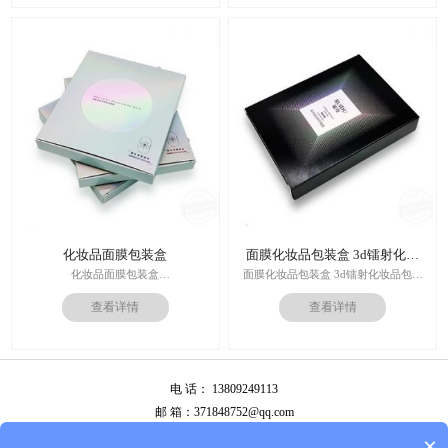
机,全自动啤烫粘,节省工时26%
内材料：特种纸
后工工艺：烫金/UV/凹凸/浮雕
价格：根据材质及工艺、数量报价
周期：签订合同确认样板后7-15个工
作日
运输：全球发货，售后无忧
化妆品面膜包装盒
面膜化妆品包装盒 3d镭射化妆
品包装盒
化妆品面膜包装盒
面膜化妆品包装盒 3d镭射化妆品包装
材料：金银卡纸，特种纸
盒
查看详情
查看详情
工艺：uv，击凸，烫金
价格：根据材质及工艺、数量报价
印刷技术：专色印刷/四色印刷
周期：签订合同确认样板后7-15个工
内材料：特种纸
作日
后工工艺：烫金/UV/凹凸/浮雕
运输：全球发货，售后无忧
价格：根据材质及工艺、数量报价
电 话： 13809249113
周期：签订合同确认样板后7-15个工
作日
邮 箱：371848752@qq.com
运输：全球发货，售后无忧
公司地址：广州市白云区南岭南业八横路4号2栋厂房
×