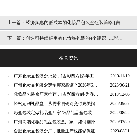
上一篇：
经济实惠的低成本的化妆品包装盒包装策略 [吉彩
四方]
下一篇：
创造可持续好用的化妆品包装的4个建议 [吉彩四
方]
相关资讯
广东化妆品包装盒批发，[吉彩四方]多年工艺
2019/11/19
●
师免费推荐工艺
广州化妆品包装盒定制哪家靠谱？2026年6月
2026/06/21
●
源头工厂选购全攻略
化妆品包装盒厂家推荐，[吉彩四方]能为客户
2019/12/03
●
连夜打样的厂家
轻松定制礼品盒：从需求明确到交付完美指
2023/09/27
●
南！[吉彩四方]
彩盒包装定做礼品盒厂家 纸品礼品盒包装定
2022/08/22
●
制[吉彩四方]
广州高端化妆品礼品包装盒厂家，如何选择需
2020/03/20
●
要的[吉彩四方]
合肥化妆品包装盒厂，批量生产也能够保证高
2020/08/11
●