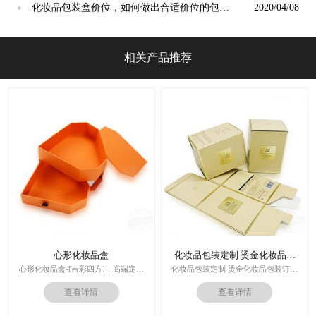
质量[吉彩四方]
化妆品包装盒价位，如何做出合适价位的包装
2020/04/08
●
[吉彩四方]
相关产品推荐
心形化妆品盒
化妆品包装定制 烫金化妆品包
装订做
心形化妆品盒-[吉彩四方]，高端定制
化妆品包装定制 烫金化妆品包装订做
走心的礼品包装盒
厂家
查看详情
查看详情
多对1服务,德国SGD技术,3.0创意视觉
设计,实体工厂,德国海德堡7色UV印刷
印刷技术：专色印刷/四色印刷