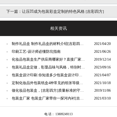
下一篇：
让压凹成为包装彩盒定制的特色风格 [吉彩四方]
相关资讯
制作礼品盒 制作礼品盒的材料介绍[吉彩四方]
2021/04/20
●
用心做好每一个包装
印刷工艺-设计师必懂防坑指南
2021/06/26
●
化妆品包装盒生产供应商哪家好？直接厂家货
2019/12/14
●
期质量的保证[吉彩四方]
包装礼品盒定做，彰显品味与风格，特别时刻
2023/09/16
●
必备！[吉彩四方]
包装盒设计印刷 你知道多少包装盒设计印刷
2021/04/07
●
的要领[吉彩四方]简述
定制化妆品外包装纸盒4种常见的纸张等级类
2021/10/18
●
型 [吉彩四方]
做化妆品包装盒，[吉彩四方]质量标准的守门
2019/11/06
●
员
包装盒厂家 包装盒厂家带你一探河内衬[吉彩
2021/03/10
●
四方]一站式设计印刷包装
电 话： 13809249113