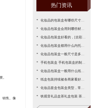
热门资讯
*
化妆品的包装盒有哪些尺寸，
*
包装尺寸需要怎么设定呢[吉彩
化妆品包装盒会用到哪些材
*
四方]
质？[吉彩四方]为您一一罗列
化妆品包装盒好看的，[吉彩四
*
出来
方]为客户做出各种好看包装案
化妆品包装盒都用什么内托，
*
例
[吉彩四方]常见的有三种材质
化妆品包装盒一般尺寸是多
*
少，实际测算的尺寸更精准[吉
手机包装盒 手机包装盒的制作
*
彩四方]
过程[吉彩四方]详解包装的制
化妆品包装盒一般用什么纸，
篑。
*
作流程
说说常用的材质都有哪些[吉彩
纸盒包装持续被各商家看好，
*
四方]
源于国家对环保的重视与监管
化妆品套盒包装盒类型，常见
*
[吉彩四方]新闻
的包装盒型有哪些呢？[吉彩四
铁观音礼品盒茶礼盒包装 茶叶
、销售。像
方]
包装盒礼盒定制厂家[吉彩四