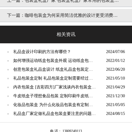
上一篇：
包装盒礼盒厂家 包装盒礼盒厂家常用的包装盒盒
型简介 [吉彩四方]
下一篇：
咖啡包装盒为何采用简洁优雅的设计更受消费者
欢迎 [吉彩四方]厂家分享
相关资讯
礼品盒设计印刷的方法有哪些？
2024/07/06
●
如何增强运动纸盒包装盒外观 运动纸盒包装
2022/01/12
●
盒定做的提示[吉彩四方]
创意包装盒礼品盒设计 纸盒礼品盒包装定制
2022/06/20
●
[吉彩四方]
礼品包装盒定制 礼品包装盒定制需要经过哪
2021/05/10
●
些步骤 [吉彩四方]包装盒设计定制
内衣包装盒 [吉彩四方]厂家浅谈内衣包装盒的
2021/04/29
●
发展空间
牛皮纸盒子理想食品包装 定制印刷牛皮纸盒
2021/12/30
●
子[吉彩四方]
化妆品包装盒 为什么化妆品包装盒有定制的
2021/05/05
●
必要性[吉彩四方]
礼品盒厂家定做礼品盒包装盒要注意的问题有
2024/08/15
●
哪些？
电 话： 13809249113