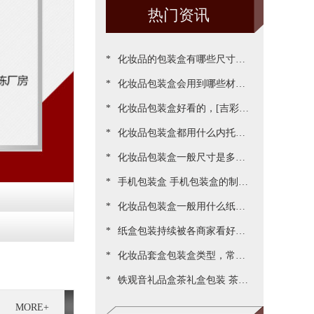
热门资讯
*
化妆品的包装盒有哪些尺寸，
*
包装尺寸需要怎么设定呢[吉彩
化妆品包装盒会用到哪些材
*
四方]
质？[吉彩四方]为您一一罗列
化妆品包装盒好看的，[吉彩四
*
出来
方]为客户做出各种好看包装案
化妆品包装盒都用什么内托，
*
例
[吉彩四方]常见的有三种材质
化妆品包装盒一般尺寸是多
*
少，实际测算的尺寸更精准[吉
手机包装盒 手机包装盒的制作
*
彩四方]
过程[吉彩四方]详解包装的制
化妆品包装盒一般用什么纸，
*
作流程
说说常用的材质都有哪些[吉彩
纸盒包装持续被各商家看好，
*
四方]
源于国家对环保的重视与监管
化妆品套盒包装盒类型，常见
*
[吉彩四方]新闻
的包装盒型有哪些呢？[吉彩四
铁观音礼品盒茶礼盒包装 茶叶
方]
包装盒礼盒定制厂家[吉彩四
MORE+