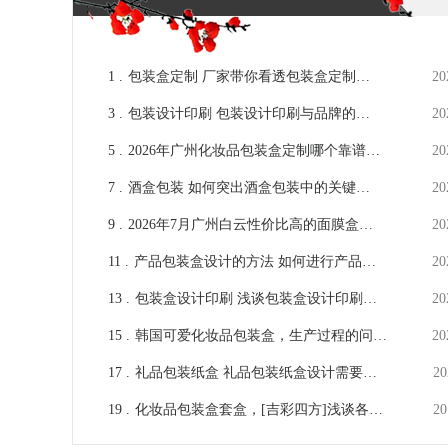
1 .
包装盒定制 厂家带你看透包装盒定制生
20
产的全部流程 [吉彩四方]
3 .
包装设计印刷 包装设计印刷与品牌的关
20
联 [吉彩四方]包装盒定制厂家
5 .
2026年广州化妆品包装盒定制哪个靠谱：
20
包装定制厂商选型核心标准与头部厂商推
7 .
酒盒包装 如何突出酒盒包装中的关键点
20
荐
[吉彩四方]厂家详解
9 .
2026年7月广州白云性价比高的面膜盒生
20
产商｜质价比高源头厂家推荐
11 .
产品包装盒设计的方法 如何进行产品包
20
装盒设计[吉彩四方]
13 .
包装盒设计印刷 浅谈包装盒设计印刷的
20
好处 [吉彩四方] 包装设计定制一站式服
15 .
韩国可爱化妆品包装盒，生产过程的问题
20
务厂家
[吉彩四方]这样解决
17 .
礼品包装纸盒 礼品包装纸盒设计需要注
20
意的问题讲解 [吉彩四方]多对一服务厂家
19 .
化妆品包装盒套盒，[吉彩四方]浅谈各种
20
德国进口设备
盒型