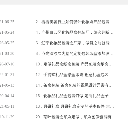
21-06-25
2 .
看看美容行业如何设计化妆刷产品包装
21-05-24
4 .
广州白云区化妆品盒包装厂，怎么判断工
厂生产实力？2026年8月攻略
26-05-25
6 .
辽宁化妆品包装盒厂家，做货之前就能看
到效果[吉彩四方]
21-03-30
8 .
点光泽涂层为您的定制包装纸盒添加纹理
和风格 [吉彩四方]
26-07-16
10 .
定做礼品盒纸盒包装 产品包装盒纸盒订
做[吉彩四方]
22-01-31
12 .
手提式礼品盒彩盒印刷 创意礼盒包装盒
定制[吉彩四方]
21-05-13
14 .
茶盒包装 茶盒包装的视觉设计元素有哪
些？ [吉彩四方]包装盒定制印刷一站式服
20-04-14
16 .
化妆品礼品盒包装订做 定制礼品盒子化
务厂家
妆品盒[吉彩四方]
21-05-11
18 .
月饼礼盒 月饼礼盒定制的基本条件[吉彩
四方]月饼礼盒定制厂家
19-11-29
20 .
茶叶包装盒印刷定做，印刷图像也能有很
高还原度厂家[吉彩四方]