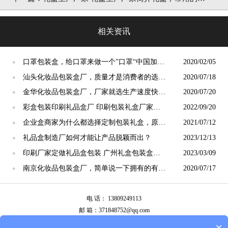
工艺 [吉彩四方]
相关资讯
口罩包装盒，给口罩来做一个”口罩“中国加油
2020/02/05
●
[吉彩四方]
汕头化妆品包装盒厂，质量才是消费者的选择
2020/07/18
●
趋势[吉彩四方]
金华化妆品包装盒厂，厂家就选生产速度快的
2020/07/20
●
[吉彩四方]
彩盒包装印刷礼品盒厂 印刷包装礼盒厂家定
2022/09/20
●
制[吉彩四方]
企业盒商家为什么都选择定制包装礼盒，原来
2021/07/12
●
另有隐情呐 [吉彩四方]
礼品盒制造厂如何才能让产品脱颖而出？
2023/12/13
●
印刷厂家定做礼品盒包装 广州礼盒包装盒定
2023/03/09
●
制[吉彩四方]
南京化妆品包装盒厂，简单说一下拥有的有设
2020/07/17
●
备[吉彩四方]
电 话： 13809249113
邮 箱：371848752@qq.com
公司地址：广州市白云区南岭南业八横路4号2栋厂房
×