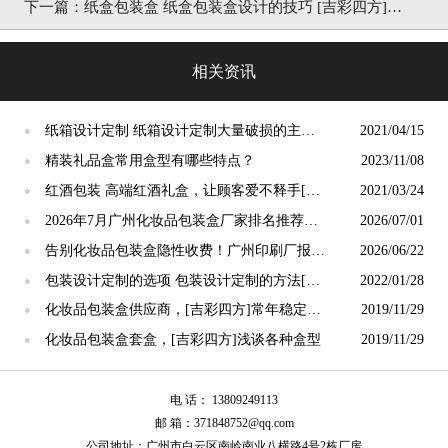
下一篇：
纸盒包装盒 纸盒包装盒设计的技巧 [吉彩四方]厂
家讲解包装盒的技巧
相关资讯
纸箱设计定制 纸箱设计定制大量破损的主要
2021/04/15
●
原因[吉彩四方]
精装礼品盒常用盒型有哪些特点？
2023/11/08
●
红酒包装 高端红酒礼盒，让顾客爱不释手[吉
2021/03/24
●
彩四方]
2026年7月广州化妆品包装盒厂家排名推荐｜
2026/07/01
●
靠谱源头厂家实力榜单
告别化妆品包装盒隐性收费！广州印刷厂报价
2026/06/22
●
拆解与成本管控方案
包装设计定制的选项 包装设计定制的方法[吉
2022/01/28
●
彩四方]
化妆品包装盒供应商，[吉彩四方]常年稳定交
2019/11/29
●
货
化妆品包装盒套盒，[吉彩四方]浅谈各种盒型
2019/11/29
●
电 话： 13809249113
邮 箱：371848752@qq.com
公司地址：广州市白云区南岭南业八横路4号2栋厂房