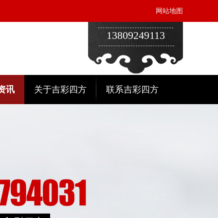
网站地图
13809249113
资讯
关于吉彩四方
联系吉彩四方