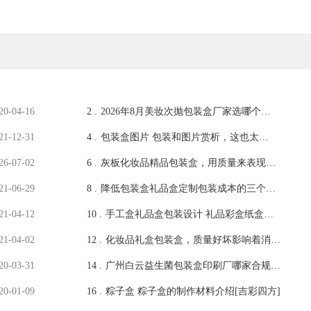
20-04-16
2 .
2026年8月美妆次抛包装盒厂家选哪个比
较靠谱：最新专业测评推荐
21-12-31
4 .
包装盒图片 包装和图片赏析，这也太好
看了 [吉彩四方]
26-07-02
6 .
灰板化妆品精品包装盒，用质量来表现品
质的生产[吉彩四方]
21-06-29
8 .
降低包装盒礼品盒定制包装成本的三个技
巧 [吉彩四方]
21-04-12
10 .
手工盒礼品盒包装设计 礼品彩盒纸盒包
装定制[吉彩四方]
21-04-02
12 .
化妆品礼盒包装盒，质量好坏影响着消费
者的购买[吉彩四方]
20-03-31
14 .
广州白云益生菌包装盒印刷厂哪家合规？
食品级彩盒定制避坑攻略
20-01-09
16 .
粽子盒 粽子盒的制作材料介绍[吉彩四方]