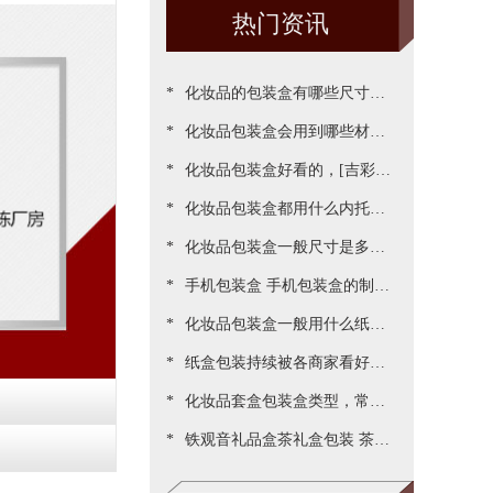
热门资讯
*
化妆品的包装盒有哪些尺寸，
*
包装尺寸需要怎么设定呢[吉彩
化妆品包装盒会用到哪些材
*
四方]
质？[吉彩四方]为您一一罗列
化妆品包装盒好看的，[吉彩四
*
出来
方]为客户做出各种好看包装案
化妆品包装盒都用什么内托，
*
例
[吉彩四方]常见的有三种材质
化妆品包装盒一般尺寸是多
*
少，实际测算的尺寸更精准[吉
手机包装盒 手机包装盒的制作
*
彩四方]
过程[吉彩四方]详解包装的制
化妆品包装盒一般用什么纸，
*
作流程
说说常用的材质都有哪些[吉彩
纸盒包装持续被各商家看好，
*
四方]
源于国家对环保的重视与监管
化妆品套盒包装盒类型，常见
*
[吉彩四方]新闻
的包装盒型有哪些呢？[吉彩四
铁观音礼品盒茶礼盒包装 茶叶
方]
包装盒礼盒定制厂家[吉彩四