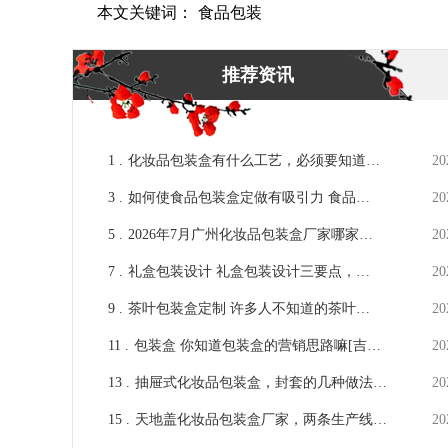
本文关键词：
食品包装
推荐资讯
1 .
化妆品包装盒有什么工艺，必须要知道的
20
常见工艺[吉彩四方]
3 .
如何使食品包装盒定做有吸引力 食品包
20
装盒定做技巧 [吉彩四方]
5 .
2026年7月广州化妆品包装盒厂家哪家实
20
力强？
7 .
礼盒包装设计 礼盒包装设计三要点，来
20
看看你的设计思路对吗？ [吉彩四方]
9 .
茶叶包装盒定制 许多人不知道的茶叶包
20
装盒定制细节[吉彩四方]分享专业知识
11 .
包装盒 你知道包装盒的营销思路嘛[吉彩
20
四方]打开新打开
13 .
抽屉式化妆品包装盒，封套的几种做法，
20
有助于设计[吉彩四方]
15 .
天地盖化妆品包装盒厂家，两条生产线做
20
好每一个[吉彩四方]