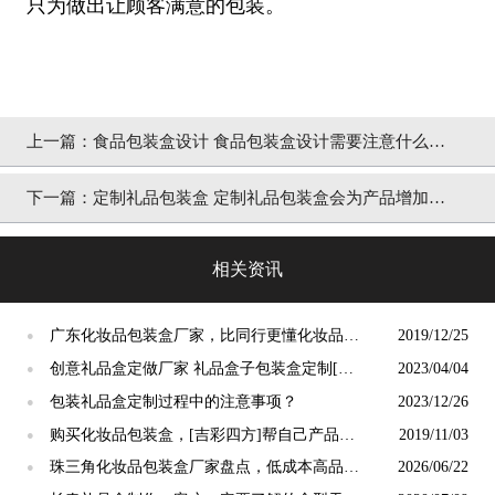
只为做出让顾客满意的包装。
上一篇：
食品包装盒设计 食品包装盒设计需要注意什么？
[吉彩四方]包装盒定制生产厂家
下一篇：
定制礼品包装盒 定制礼品包装盒会为产品增加的
附加值 [吉彩四方]
相关资讯
广东化妆品包装盒厂家，比同行更懂化妆品的
2019/12/25
●
厂家[吉彩四方]
创意礼品盒定做厂家 礼品盒子包装盒定制[吉
2023/04/04
●
彩四方]
包装礼品盒定制过程中的注意事项？
2023/12/26
●
购买化妆品包装盒，[吉彩四方]帮自己产品买
2019/11/03
●
一款适合的包装吧
珠三角化妆品包装盒厂家盘点，低成本高品质
2026/06/22
●