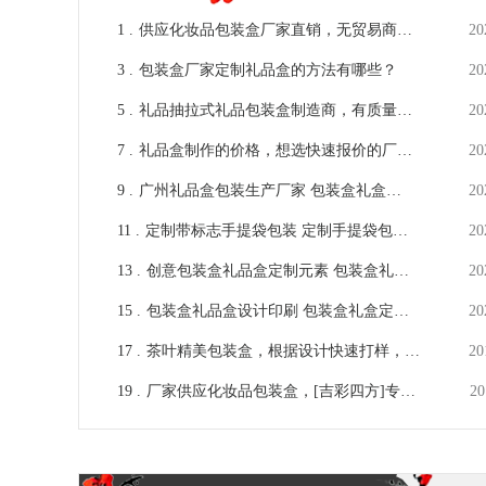
1 .
供应化妆品包装盒厂家直销，无贸易商直
20
接对接无误差[吉彩四方]
3 .
包装盒厂家定制礼品盒的方法有哪些？
20
5 .
礼品抽拉式礼品包装盒制造商，有质量的
20
生产体现价值[吉彩四方]
7 .
礼品盒制作的价格，想选快速报价的厂家
20
就选[吉彩四方]
9 .
广州礼品盒包装生产厂家 包装盒礼盒纸
20
箱包装定做[吉彩四方]
11 .
定制带标志手提袋包装 定制手提袋包装
20
的方式 [吉彩四方]
13 .
创意包装盒礼品盒定制元素 包装盒礼品
20
盒定制组件[吉彩四方]
15 .
包装盒礼品盒设计印刷 包装盒礼盒定做
20
厂家[吉彩四方]
17 .
茶叶精美包装盒，根据设计快速打样，制
20
作客户心中之美[吉彩四方]
19 .
厂家供应化妆品包装盒，[吉彩四方]专为
20
客户解决问题