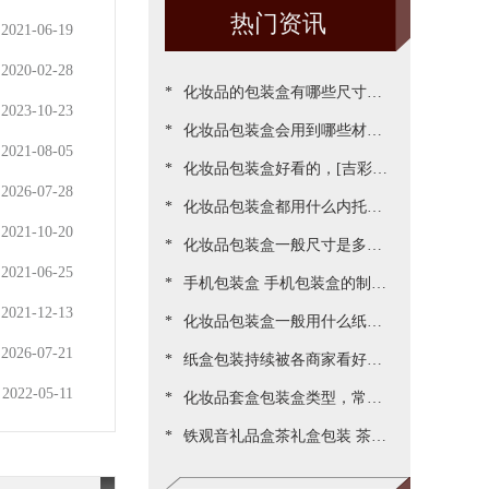
热门资讯
2021-06-19
2020-02-28
*
化妆品的包装盒有哪些尺寸，
2023-10-23
*
包装尺寸需要怎么设定呢[吉彩
化妆品包装盒会用到哪些材
2021-08-05
*
四方]
质？[吉彩四方]为您一一罗列
化妆品包装盒好看的，[吉彩四
2026-07-28
*
出来
方]为客户做出各种好看包装案
化妆品包装盒都用什么内托，
2021-10-20
*
例
[吉彩四方]常见的有三种材质
化妆品包装盒一般尺寸是多
2021-06-25
*
少，实际测算的尺寸更精准[吉
手机包装盒 手机包装盒的制作
2021-12-13
*
彩四方]
过程[吉彩四方]详解包装的制
化妆品包装盒一般用什么纸，
2026-07-21
*
作流程
说说常用的材质都有哪些[吉彩
纸盒包装持续被各商家看好，
2022-05-11
*
四方]
源于国家对环保的重视与监管
化妆品套盒包装盒类型，常见
*
[吉彩四方]新闻
的包装盒型有哪些呢？[吉彩四
铁观音礼品盒茶礼盒包装 茶叶
方]
包装盒礼盒定制厂家[吉彩四