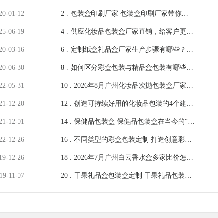
20-01-12
2 .
包装盒印刷厂家 包装盒印刷厂家带你一
探包装盒的内幕 [吉彩四方]
25-06-19
4 .
供应化妆品包装盒厂家直销，给客户更稳
定的货期[吉彩四方]
20-03-16
6 .
定制纸盒礼品盒厂家生产步骤有哪些？
[吉彩四方]
20-06-30
8 .
如何区分彩盒包装与精品盒包装有哪些区
别呢？ [吉彩四方]厂家讲解
22-05-31
10 .
2026年8月广州化妆品次抛包装盒厂家挑
选：源头工厂避坑指南
21-12-20
12 .
创造可持续好用的化妆品包装的4个建议
[吉彩四方]
21-12-01
14 .
保健品包装盒 保健品包装盒在当今的“分
裂” [吉彩四方]
22-12-26
16 .
不同类型的彩盒包装定制 打造创意彩盒
包装定制[吉彩四方]
19-12-26
18 .
2026年7月广州白云香水盒多家比价怎样
统一材质工艺对标标准？公平询价攻略
19-11-07
20 .
干果礼品盒包装盒定制 干果礼品包装盒
子印刷[吉彩四方]