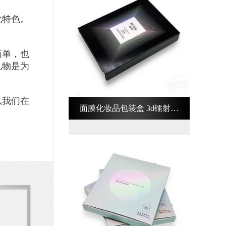
化特色。
简单，也
礼物是为
以我们在
面膜化妆品包装盒 3d镭射化
妆品包装盒