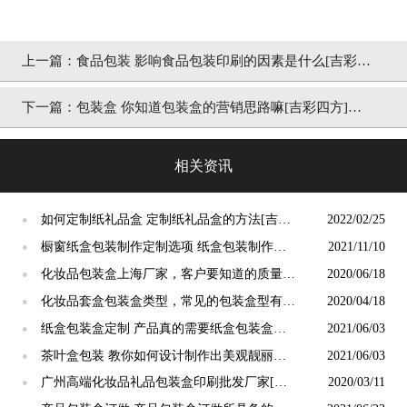
上一篇：
食品包装 影响食品包装印刷的因素是什么[吉彩四
方]
下一篇：
包装盒 你知道包装盒的营销思路嘛[吉彩四方]打
开新打开
相关资讯
如何定制纸礼品盒 定制纸礼品盒的方法[吉彩
2022/02/25
●
四方]
橱窗纸盒包装制作定制选项 纸盒包装制作厂
2021/11/10
●
家[吉彩四方]
化妆品包装盒上海厂家，客户要知道的质量包
2020/06/18
●
装厂家[吉彩四方]
化妆品套盒包装盒类型，常见的包装盒型有哪
2020/04/18
●
些呢？[吉彩四方]
纸盒包装盒定制 产品真的需要纸盒包装盒定
2021/06/03
●
制吗？ [吉彩四方]
茶叶盒包装 教你如何设计制作出美观靓丽的
2021/06/03
●
茶叶盒包装 [吉彩四方]
广州高端化妆品礼品包装盒印刷批发厂家[吉
2020/03/11
●