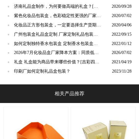
济南礼品盒制作，为何要做高端的礼盒？[吉
2020/09/28
●
彩四方]说一下趋势
紫色化妆品包装盒，色彩稳定性更强的厂家
2020/07/02
●
[吉彩四方]
化妆品正方形包装盒，一定要选择生产货期稳
2020/04/06
●
定的[吉彩四方]
广州包装盒礼品盒定制 厂家定制礼品包装盒
2022/09/15
●
子[吉彩四方]
如何定制独特香水包装盒 定制香水包装盒的
2022/01/12
●
方法[吉彩四方]
2026年7月化妆品盒厂家降本方案：同质低
2026/07/02
●
价、量产不降配
礼盒 礼盒能为商品带来哪些价值？[吉彩四方]
2021/04/19
●
厂家浅谈
印刷厂如何定制礼品盒包装？
2023/11/28
●
相关产品推荐