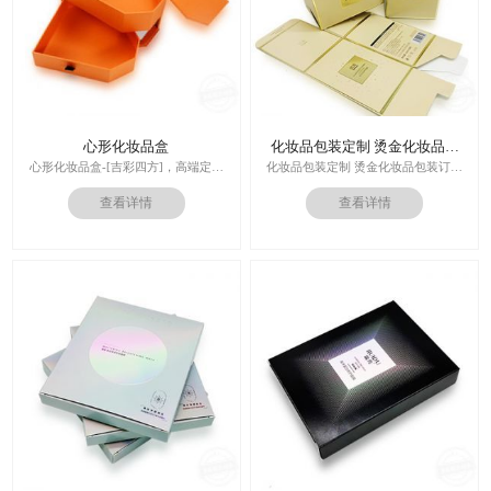
心形化妆品盒
化妆品包装定制 烫金化妆品包
装订做
心形化妆品盒-[吉彩四方]，高端定制
化妆品包装定制 烫金化妆品包装订做
走心的礼品包装盒
厂家
查看详情
查看详情
多对1服务,德国SGD技术,3.0创意视觉
设计,实体工厂,德国海德堡7色UV印刷
印刷技术：专色印刷/四色印刷
机,全自动啤烫粘,节省工时26%
内材料：特种纸
后工工艺：烫金/UV/凹凸/浮雕
价格：根据材质及工艺、数量报价
周期：签订合同确认样板后7-15个工
作日
运输：全球发货，售后无忧