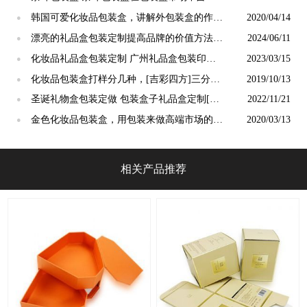
的位置是怎样的 [吉彩四方]
韩国可爱化妆品包装盒，讲解外包装盒的作用
2020/04/14
●
[吉彩四方]专业
漂亮的礼品盒包装定制提高品牌的价值方法有
2024/06/11
●
哪些？
化妆品礼品盒包装定制 广州礼品盒包装印刷
2023/03/15
●
厂[吉彩四方]
化妆品包装盒打样分几种，[吉彩四方]三分钟
2019/10/13
●
进行了解
圣诞礼物盒包装定做 包装盒子礼品盒定制[吉
2022/11/21
●
彩四方]
金色化妆品包装盒，用包装来做高端市场的敲
2020/03/13
●
门砖[吉彩四方]
相关产品推荐