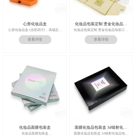
心形化妆品盒
化妆品包装定制 烫金化妆品包
装订做
心形化妆品盒-[吉彩四方]，高端定制
化妆品包装定制 烫金化妆品包装订做
走心的礼品包装盒
厂家
查看详情
查看详情
多对1服务,德国SGD技术,3.0创意视觉
设计,实体工厂,德国海德堡7色UV印刷
印刷技术：专色印刷/四色印刷
机,全自动啤烫粘,节省工时26%
内材料：特种纸
后工工艺：烫金/UV/凹凸/浮雕
价格：根据材质及工艺、数量报价
周期：签订合同确认样板后7-15个工
作日
运输：全球发货，售后无忧
化妆品面膜包装盒
面膜化妆品包装盒 3d镭射化妆
品包装盒
化妆品面膜包装盒
面膜化妆品包装盒 3d镭射化妆品包装