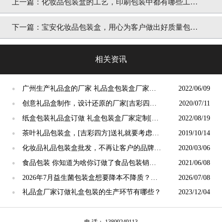
上一篇：
化妆品包装盒的工艺，印刷包装中都有哪些工
艺？[吉彩四方]解疑
下一篇：
宝安化妆品包装盒，用心为客户做出好质量包装
[吉彩四方]保障
相关资讯
广州生产礼品盒的厂家 礼品盒包装盒厂家定
2022/06/09
●
制[吉彩四方]
创意礼品盒制作，设计还原的厂家[吉彩四方]
2020/07/11
●
还原客户的创意
纸盒包装礼品盒订做 礼盒包装盒厂家定制[吉
2022/08/19
●
彩四方]
茶叶礼品包装盒，[吉彩四方]送礼就要考虑包
2019/10/14
●
装盒的分量
化妆品礼品包装盒批发，不再让客户的品牌沉
2020/03/06
●
默[吉彩四方]
食品包装 你知道为啥你订做了食品包装销量
2021/06/08
●
还是上不去吗？ [吉彩四方]
2026年7月益生菌包装盒想要降本不降质？广
2026/07/08
●
东源头包装盒工厂怎么挑
礼品盒厂家订做礼盒包装的生产环节有哪些？
2023/12/04
●