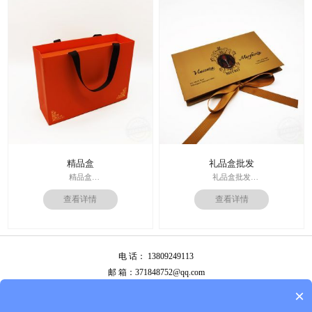
周期：签订合同确认样板后7-15个工
价格：根据材质及工艺、数量报
作日
价；
运输：全球发货，售后无忧
周期：签订合同确认样板后7-15个工
作日
精品盒
礼品盒批发
精品盒
礼品盒批发
印刷技术： 专色印刷
印刷技术： 专色印刷
查看详情
查看详情
面纸：特种纸
面纸：特种纸
内材料：1500克灰板
内材料：1500克灰板
后工工艺：烫金
其他辅料：卡纸内托；绸缎
其他辅料：EVA+绒布内托；绸带
价格：根据材质及工艺、数量报
价格：根据材质及工艺、数量报
价；
电 话： 13809249113
价；
周期：签订合同确认样板后7-15个工
周期：签订合同确认样板后7-15个工
作日
邮 箱：371848752@qq.com
作日
公司地址：广州市白云区南岭南业八横路4号2栋厂房
×
备案号：
粤ICP备13087292号