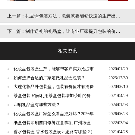
上一篇：
礼品盒包装方法，包装就要能够快速的生产出来
[吉彩四方]
下一篇：
制作送礼的礼品盒，让专业厂家提升包装的价值
[吉彩四方]
相关资讯
化妆品包装盒生产，能够帮客户实力抢占市场
2020/01/29
●
[吉彩四方]
如何选择合适的厂家定做礼品盒包装？
2023/12/30
●
大连化妆品外包装盒，包装有价值才有消费者
2020/06/10
●
选择[吉彩四方]
茶盒包装 如何利用茶盒包装增加茶叶的价值
2021/04/29
●
[吉彩四方]优质包装厂家为您详细讲述
印刷礼品盒有哪些方法？
2024/01/03
●
化妆品包装盒厂家怎么看品控好坏？2026年6
2026/06/23
●
月广州包装厂验厂全流程指南
纸盒包装印刷窗口修补注意事项 广州纸盒包
2022/03/04
●
装印刷厂[吉彩四方]
香水包装盒 香水包装盒设计思路有哪些？[吉
2021/04/28
●