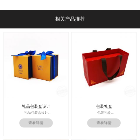
彩四方]包装厂家
相关产品推荐
礼品包装盒设计
包装礼盒
礼品包装盒设计
包装礼盒
印刷技术： 专色印刷
查看详情
查看详情
印刷技术：专色印刷/四色印刷
面纸：特种纸
内材料：特种纸
内材料：1500克灰板
后工工艺：烫金/UV/凹凸/浮雕
后工工艺：烫金
价格：根据材质及工艺、数量报价
其他辅料：EVA+绒布内托；绸带