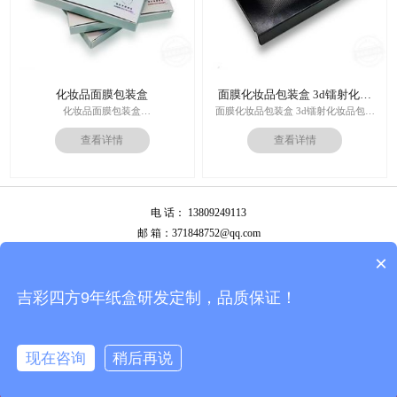
化妆品面膜包装盒
面膜化妆品包装盒 3d镭射化妆
品包装盒
化妆品面膜包装盒
面膜化妆品包装盒 3d镭射化妆品包装
材料：金银卡纸，特种纸
盒
查看详情
查看详情
工艺：uv，击凸，烫金
价格：根据材质及工艺、数量报价
印刷技术：专色印刷/四色印刷
周期：签订合同确认样板后7-15个工
内材料：特种纸
作日
后工工艺：烫金/UV/凹凸/浮雕
运输：全球发货，售后无忧
价格：根据材质及工艺、数量报价
电 话： 13809249113
周期：签订合同确认样板后7-15个工
作日
邮 箱：371848752@qq.com
运输：全球发货，售后无忧
公司地址：广州市白云区南岭南业八横路4号2栋厂房
×
备案号：
粤ICP备13087292号
吉彩四方9年纸盒研发定制，品质保证！
现在咨询
稍后再说
拨打电话
首页
在线咨询
产品中心
常见问题