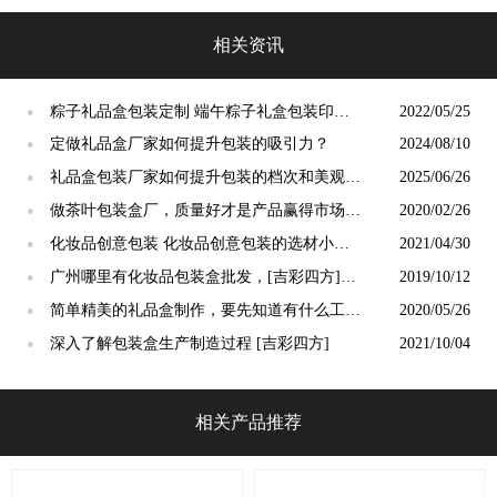
方]来定做
相关资讯
粽子礼品盒包装定制 端午粽子礼盒包装印刷
2022/05/25
●
[吉彩四方]
定做礼品盒厂家如何提升包装的吸引力？
2024/08/10
●
礼品盒包装厂家如何提升包装的档次和美观
2025/06/26
●
度?
做茶叶包装盒厂，质量好才是产品赢得市场的
2020/02/26
●
关键[吉彩四方]
化妆品创意包装 化妆品创意包装的选材小技
2021/04/30
●
巧[吉彩四方]用心做好包装
广州哪里有化妆品包装盒批发，[吉彩四方]设
2019/10/12
●
备完善，多年生产经验
简单精美的礼品盒制作，要先知道有什么工艺
2020/05/26
●
可以来做[吉彩四方]
深入了解包装盒生产制造过程 [吉彩四方]
2021/10/04
●
相关产品推荐