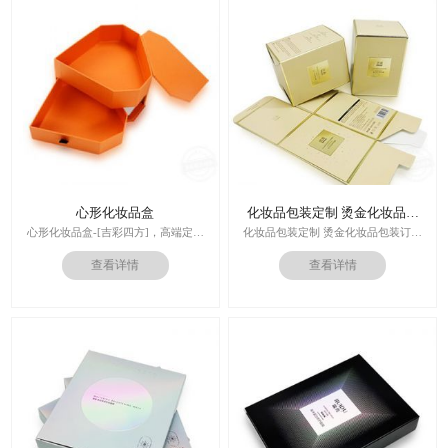
心形化妆品盒
化妆品包装定制 烫金化妆品包
装订做
心形化妆品盒-[吉彩四方]，高端定制
化妆品包装定制 烫金化妆品包装订做
走心的礼品包装盒
厂家
查看详情
查看详情
多对1服务,德国SGD技术,3.0创意视觉
设计,实体工厂,德国海德堡7色UV印刷
印刷技术：专色印刷/四色印刷
机,全自动啤烫粘,节省工时26%
内材料：特种纸
后工工艺：烫金/UV/凹凸/浮雕
价格：根据材质及工艺、数量报价
周期：签订合同确认样板后7-15个工
作日
运输：全球发货，售后无忧