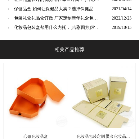
方]
保健品盒 如何让保健品大卖？选择保健品盒
2021/04/14
●
定制厂家[吉彩四方]
包装礼盒礼品盒订做 厂家定制新年礼盒包装
2022/12/23
●
[吉彩四方]
化妆品包装盒都用什么内托，[吉彩四方]常见
2019/10/13
●
的有三种材质
相关产品推荐
心形化妆品盒
化妆品包装定制 烫金化妆品包