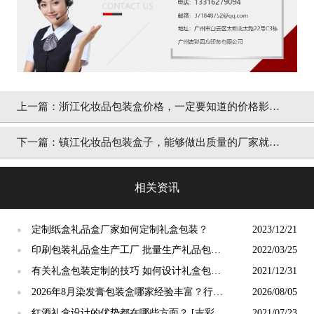
上一篇：
浙江化妆品包装盒价格，一定要知道的价格影响
因素[吉彩四方]
下一篇：
镇江化妆品包装盒子，能够做出质量的厂家就是
[吉彩四方]
相关资讯
定制纸盒礼品盒厂家如何定制礼盒包装？
2023/12/21
●
印刷包装礼品盒生产工厂 批量生产礼品包装
2022/03/25
●
盒的厂家[吉彩四方]
有关礼盒包装定制的技巧 如何设计礼盒包装
2021/12/31
●
定制[吉彩四方]
2026年8月染发膏包装盒哪家经验丰富？行业
2026/08/05
●
资深工厂深度测评
红酒礼盒设计的优势都在哪些方面？ [吉彩四
2021/07/23
●