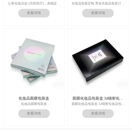
装订做
心形化妆品盒-[吉彩四方]，高端定制
化妆品包装定制 烫金化妆品包装订做
走心的礼品包装盒
厂家
查看详情
查看详情
多对1服务,德国SGD技术,3.0创意视觉
设计,实体工厂,德国海德堡7色UV印刷
印刷技术：专色印刷/四色印刷
机,全自动啤烫粘,节省工时26%
内材料：特种纸
后工工艺：烫金/UV/凹凸/浮雕
价格：根据材质及工艺、数量报价
周期：签订合同确认样板后7-15个工
作日
运输：全球发货，售后无忧
化妆品面膜包装盒
面膜化妆品包装盒 3d镭射化妆
品包装盒
化妆品面膜包装盒
面膜化妆品包装盒 3d镭射化妆品包装
材料：金银卡纸，特种纸
盒
查看详情
查看详情
工艺：uv，击凸，烫金
价格：根据材质及工艺、数量报价
印刷技术：专色印刷/四色印刷
周期：签订合同确认样板后7-15个工
内材料：特种纸
作日
后工工艺：烫金/UV/凹凸/浮雕