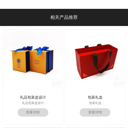
[吉彩四方]
相关产品推荐
礼品包装盒设计
包装礼盒
礼品包装盒设计
包装礼盒
印刷技术： 专色印刷
查看详情
查看详情
印刷技术：专色印刷/四色印刷
面纸：特种纸
内材料：特种纸
内材料：1500克灰板
后工工艺：烫金/UV/凹凸/浮雕
后工工艺：烫金
价格：根据材质及工艺、数量报价
其他辅料：EVA+绒布内托；绸带