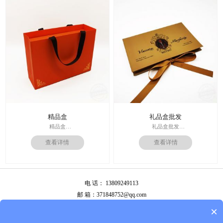
周期：签订合同确认样板后7-15个工
价格：根据材质及工艺、数量报
作日
价；
运输：全球发货，售后无忧
周期：签订合同确认样板后7-15个工
作日
精品盒
礼品盒批发
精品盒
礼品盒批发
印刷技术： 专色印刷
印刷技术： 专色印刷
查看详情
查看详情
面纸：特种纸
面纸：特种纸
内材料：1500克灰板
内材料：1500克灰板
后工工艺：烫金
其他辅料：卡纸内托；绸缎
其他辅料：EVA+绒布内托；绸带
价格：根据材质及工艺、数量报
价格：根据材质及工艺、数量报
价；
电 话： 13809249113
价；
周期：签订合同确认样板后7-15个工
周期：签订合同确认样板后7-15个工
作日
邮 箱：371848752@qq.com
作日
公司地址：广州市白云区南岭南业八横路4号2栋厂房
×
备案号：
粤ICP备13087292号