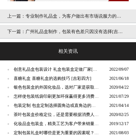
上一篇：
专业制作礼品盒，为客户做出有市场说服力的包
装[吉彩四方]
下一篇：
广州礼品盒制作，包装有色差只因没有选择[吉彩
四方]生产
相关资讯
创意礼品盒包装设计 礼盒包装盒定做厂家[吉
2022/09/07
●
彩四方]
喜糖礼盒 喜糖礼盒的选购技巧 [吉彩四方]
2021/06/18
●
银色包装盒的外国化妆品，选对厂家是获取市
2020/04/22
●
场的关键[吉彩四方]
怎样使包装纸袋印刷更加环保赢得更多消费者
2021/07/29
●
的喜爱 [吉彩四方]实力厂家为您解析
包装定制 包盒定制选择圆角边或直角边的差
2021/04/14
●
异[吉彩四方
茶叶包装盒价格定位，还是需要根据消费人群
2020/02/25
●
定位[吉彩四方]
化妆品盒包装盒，精美工艺为客户带来销量的
2019/12/17
●
包装厂家[吉彩四方]
定制包装礼盒时哪些是更为重要的因素呢？
2021/08/03
●